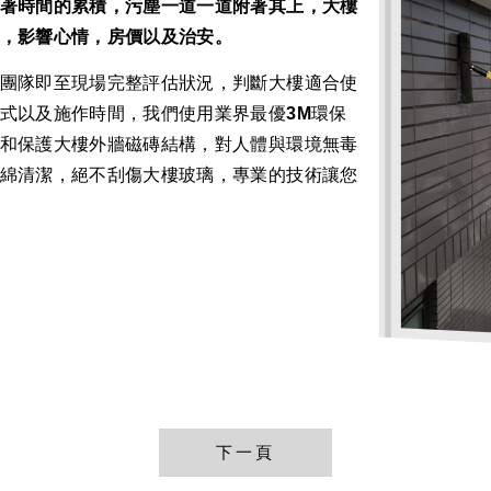
著時間的累積，污塵一道一道附著其上，大樓
，影響心情，房價以及治安。
團隊即至現場完整評估狀況，判斷大樓適合使
式以及施作時間，我們使用業界最優3M環保
和保護大樓外牆磁磚結構，對人體與環境無毒
綿清潔，絕不刮傷大樓玻璃，專業的技術讓您
下一頁