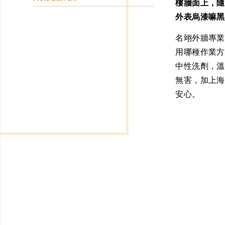
樓牆面上，隨
外表烏漆嘛黑
名翊外牆專業
用哪種作業方
中性洗劑，溫
無害，加上海
安心
。