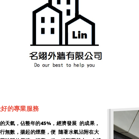
最好的專業服務
的
天氣
，佔整年的45%，經濟發展 的成果，
行無數，揚起的煙塵，便 隨著水氣沾附在大