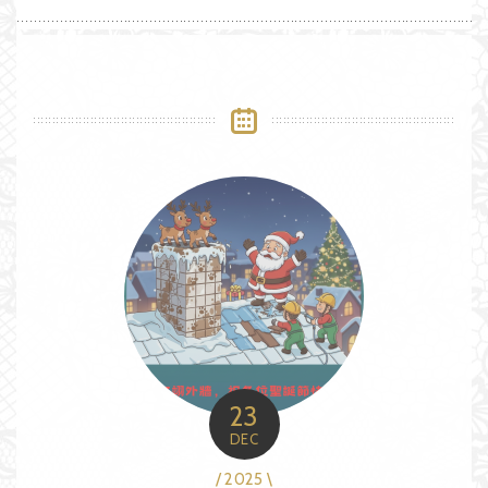
23
DEC
/ 2025 \