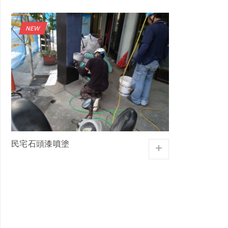
民宅石頭漆噴塗
+