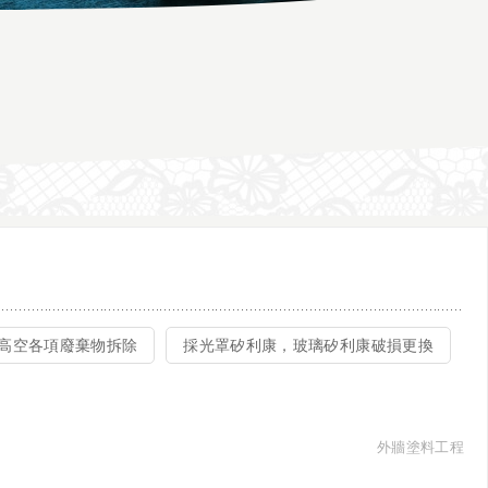
高空各項廢棄物拆除
採光罩矽利康，玻璃矽利康破損更換
外牆塗料工程