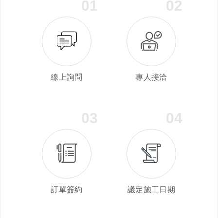
01
02
線上詢問
專人接洽
03
04
訂單簽約
議定施工日期